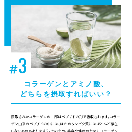
コラーゲンとアミノ酸、
どちらを摂取すればいい？
摂取されたコラーゲンの一部はペプチドの形で吸収されます。コラー
ゲン由来のペプチドの中には、ほかのタンパク質にはほとんど存在
しないものもあります
3)
。そのため、美容や健康のためにコラーゲン