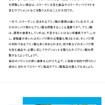
を摂取したい場合は、コラーゲンを含む食品やコラーゲンペプチドを
含むサプリメントなどを取り入れることが大切です。
一方で、コラーゲンに含まれるアミノ酸の種類は偏っているので、ほ
かのタンパク質からアミノ酸を摂取することも重要です
2)
。アミノ酸
は、通常の食事をしていれば、不足することはない栄養素です
1)
。しか
し、運動量の多い人はタンパク質の必要量も増えるため、タンパク質
の材料であるアミノ酸も多く求められます。肉や魚などのタンパク質
を含む食品や、必要に応じてサプリメントを取り入れてアミノ酸を摂
取するとよいでしょう
9)
。
毎日のバランスの良い食事を心がけた上で、ご自身の目的や摂りたい
成分に合わせてコラーゲン製品やアミノ酸製品を選んでみましょう。