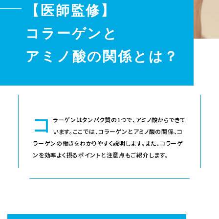
【医師監修】
コラーゲンと
アミノ酸の関係とは？
コ
ラーゲンはタンパク質の1つで、アミノ酸からできて
います。ここでは、コラーゲンとアミノ酸の関係、コ
ラーゲンの働きをわかりやすく説明します。また、コラーゲ
ンを効率よく摂るポイントと注意点もご紹介します。