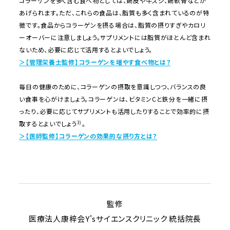
コラーゲンを多く含む食べ物としては、鶏皮や牛スジ、鶏軟骨などが
あげられます。ただ、これらの食品は、脂質も多く含まれているのが特
徴です。食品からコラーゲンを摂る場合は、脂質の摂りすぎやカロリ
ーオーバーに注意しましょう。サプリメントには脂質がほとんど含まれ
ないため、必要に応じて活用するとよいでしょう。
＞【管理栄養士監修】コラーゲンを増やす食べ物とは？
毎日の健康のために、コラーゲンの摂取を意識しつつ、バランスの良
い食事を心がけましょう。コラーゲンは、ビタミンCと鉄分を一緒に摂
ったり、必要に応じてサプリメントも活用したりすることで効率的に摂
取するとよいでしょう
3)
。
＞【医師監修】コラーゲンの効果的な摂り方とは？
監修
医療法人康梓会Y'sサイエンスクリニック 統括院長