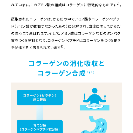
れています。このアミノ酸の組成はコラーゲンに特徴的なものです
2)
。
摂取されたコラーゲンは、からだの中でアミノ酸やコラーゲンペプチ
ド（アミノ酸が数個つながったもの）に分解され、血流にのってからだ
の隅々まで運ばれます。そして、アミノ酸はコラーゲンなどのタンパク
質をつくる材料となり、コラーゲンペプチドはコラーゲンをつくる働き
を促進すると考えられています
3)
。
コラーゲンの消化吸収と
コラーゲン合成
2)
3)