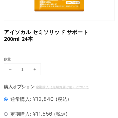
アイソカル セミソリッド サポート
200ml 24本
数量
ア
ア
イ
イ
ソ
ソ
購入オプション
定期購入（定期お届け便）について
カ
カ
ル
ル
¥12,840
通常購入:
(税込)
セ
セ
ミ
ミ
¥11,556
定期購入:
(税込)
ソ
ソ