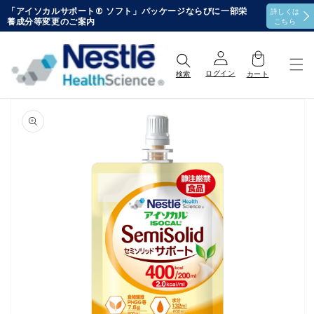
コンテ
「アイソカルサポート® ソフト」パッケージならびに一部栄
詳しくは
ンツに
養成分等変更のご案内
こちら
進む
ログイン
検索
カート
商品情
報にス
モ
キップ
ー
ダ
ル
で
メ
デ
ィ
ア
(1)
を
開
く