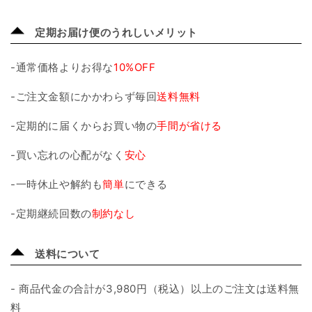
リ
リ
ッ
ッ
定期お届け便のうれしいメリット
ド
ド
サ
サ
-通常価格よりお得な
10%OFF
ポ
ポ
ー
ー
-ご注文金額にかかわらず毎回
送料無料
ト
ト
-定期的に届くからお買い物の
手間が省ける
&lt;br&gt;200ml
&lt;br&gt;200ml
24
24
-買い忘れの心配がなく
安心
本
本
の
の
-一時休止や解約も
簡単
にできる
数
数
量
量
-定期継続回数の
制約なし
を
を
減
増
送料について
ら
や
す
す
- 商品代金の合計が3,980円（税込）以上のご注文は送料無
料