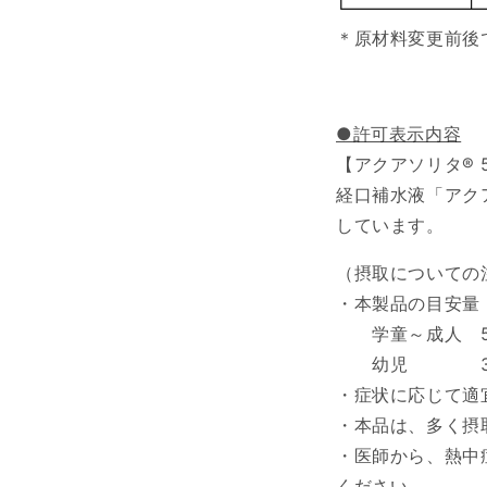
＊原材料変更前後
●許可表示内容
【アクアソリタ® 5
経口補水液「アク
しています。
（摂取についての
・本製品の目安量
学童～成人 500
幼児 300～
・症状に応じて適
・本品は、多く摂
・医師から、熱中
ください。