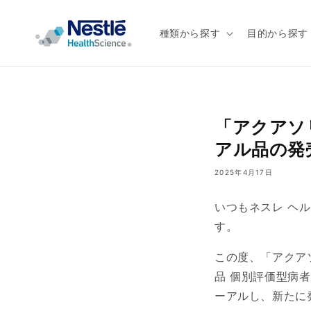
コンテ
ンツに
進む
種類から探す
目的から探す
「アクアソ
アル品の発
2025年4月17日
いつもネスレ ヘ
す。
この度、「アクアソ
品 個別評価型病
ーアルし、新たに