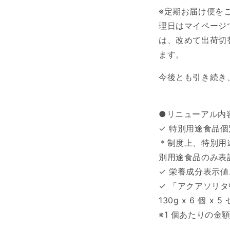
※定期お届け便をご
理日はマイページ
は、改めて出荷切
ます。
今後とも引き続き
●リニューアル内
✓ 特別用途食品
＊制度上、特別用
別用途食品のみ表
✓ 栄養成分表示
✓ 「アクアソリタ
130g x 6 個 x 
※1 個あたりの金