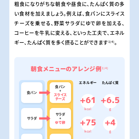
粗食になりがちな朝食や昼食に、たんぱく質の多
い食材を加えましょう。例えば、食パンにスライス
チーズを乗せる、野菜サラダにゆで卵を加える、
コーヒーを牛乳に変える、といった工夫で、エネル
ギー、たんぱく質を多く摂ることができます
。
1)
4)
朝食メニューのアレンジ例
1)
4)
エネルギー
たんぱく質
食パン
+
食パン
スライス
+61
+6.5
チーズ
kcal
g
サラダ
サラダ
+
+75
+4
ゆで卵
kcal
g