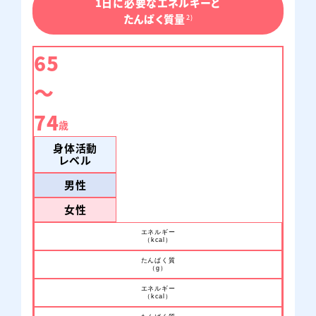
1日に必要なエネルギーと
たんぱく質量
2)
65
〜
アイソカル® ゼリー もっとハイカロリー
74
歳
身体活動
ネスレ ヘルスサイエンスオンラインショップで購入
レベル
男性
女性
amazonで購入
楽天市場で購入
エネルギー
（kcal）
たんぱく質
Yahoo!
au Pay
（g）
ショッピングで購入
マーケットで購入
エネルギー
（kcal）