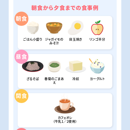
朝食から夕食までの食事例
朝食
ごはん小盛り
ジャガイモの
目玉焼き
リンゴ半分
みそ汁
昼食
ざるそば
春菊のごまあ
冷奴
ヨーグルト
え
間食
カフェオレ
（牛乳1／2使用）