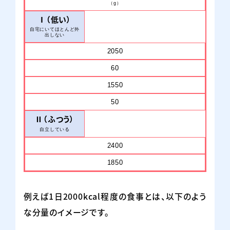
（g）
ネスレ ヘルスサイエンスオンラインショップで購入
Ⅰ（低い）
自宅にいてほとんど外
出しない
2050
amazonで購入
楽天市場で購入
60
1550
Yahoo!
au Pay
ショッピングで購入
マーケットで購入
50
Ⅱ（ふつう）
自立している
2400
1850
例えば1日2000kcal程度の食事とは、以下のよう
な分量のイメージです。