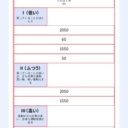
たんぱく質
（g）
Ⅰ（低い）
座っていることがほと
んど
2050
60
1550
50
Ⅱ（ふつう）
アイソカル® ゼリー ミネラルプラス
座っていることが多い
が、立ち作業や通勤、
買い物、軽い運動もす
る
2050
ネスレ ヘルスサイエンスオンラインショップで購入
1550
Ⅲ（高い）
移動や立ち仕事が多
い、活発な運動習慣が
ある
amazonで購入
楽天市場で購入