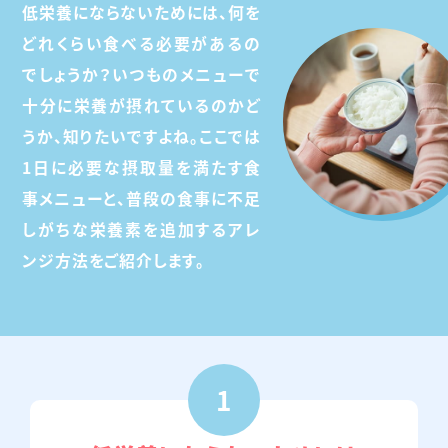
低栄養にならないためには、何を
どれくらい食べる必要があるの
amazonで購入
楽天市場で購入
でしょうか？いつものメニューで
十分に栄養が摂れているのかど
Yahoo!
au Pay
うか、知りたいですよね。ここでは
ショッピングで購入
マーケットで購入
1日に必要な摂取量を満たす食
事メニューと、普段の食事に不足
しがちな栄養素を追加するアレ
ンジ方法をご紹介します。
1