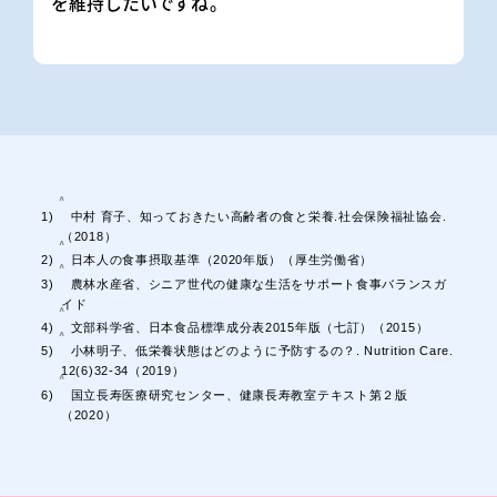
を維持したいですね。
^
中村 育子、知っておきたい高齢者の食と栄養.社会保険福祉協会.
（2018）
^
日本人の食事摂取基準（2020年版）（厚生労働省）
^
農林水産省、シニア世代の健康な生活をサポート食事バランスガ
イド
^
文部科学省、日本食品標準成分表2015年版（七訂）（2015）
^
小林明子、低栄養状態はどのように予防するの？. Nutrition Care.
12(6)32-34（2019）
^
国立長寿医療研究センター、健康長寿教室テキスト第２版
（2020）