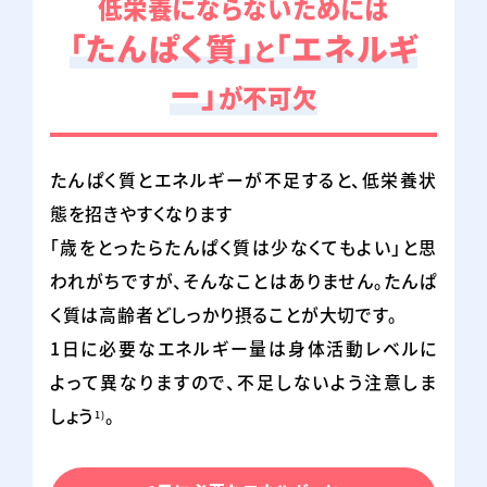
低栄養にならないためには
アイソカル® ゼリー ハイカロリー
「たんぱく質」
「エネルギ
と
ー」
が不可欠
ネスレ ヘルスサイエンスオンラインショップで購入
たんぱく質とエネルギーが不足すると、低栄養状
amazonで購入
楽天市場で購入
態を招きやすくなります
「歳をとったらたんぱく質は少なくてもよい」と思
Yahoo!
au Pay
われがちですが、そんなことはありません。たんぱ
ショッピングで購入
マーケットで購入
く質は高齢者どしっかり摂ることが大切です。
1日に必要なエネルギー量は身体活動レベルに
よって異なりますので、不足しないよう注意しま
しょう
。
1)