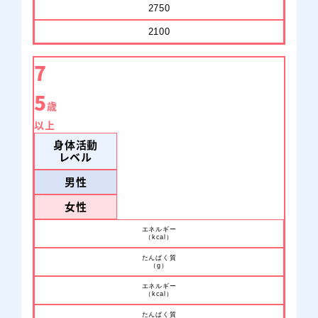
2750
2100
Yahoo!
au Pay
ショッピングで購入
マーケットで購入
7
5
歳
以上
身体活動
レベル
男性
女性
エネルギー
（kcal）
たんぱく質
アイソカル® ゼリー たんぱくプラス
（g）
エネルギー
（kcal）
たんぱく質