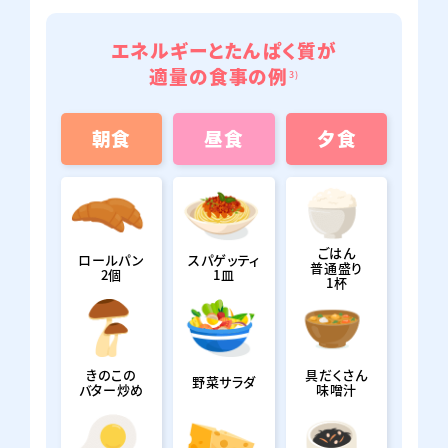
エネルギーとたんぱく質が
アイソカル® とろっとゼリー
適量の食事の例
3)
朝食
昼食
夕食
ネスレ ヘルスサイエンスオンラインショップで購入
amazonで購入
楽天市場で購入
ごはん
ロールパン
スパゲッティ
普通盛り
2個
1皿
1杯
Yahoo!
au Pay
ショッピングで購入
マーケットで購入
きのこの
具だくさん
野菜サラダ
バター炒め
味噌汁