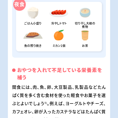
夜食
ごはん小盛り
冷やしトマト
切り干し大根の
煮物
魚の照り焼き
ミカン1個
お茶
おやつを入れて不足している栄養素を
補う
間食には、肉、魚、卵、大豆製品、乳製品などたん
ぱく質を多く含む食材を使った軽食やお菓子を選
ぶとよいでしょう
。例えば、ヨーグルトやチーズ、
5)
カフェオレ、卵が入ったカステラなどはたんぱく質