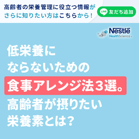
コンテ
ンツに
進む
低栄養に
ならないための
食事アレンジ法３選。
高齢者が摂りたい
アイソカル® 100
栄養素とは？
ネスレ ヘルスサイエンスオンラインショップで購入