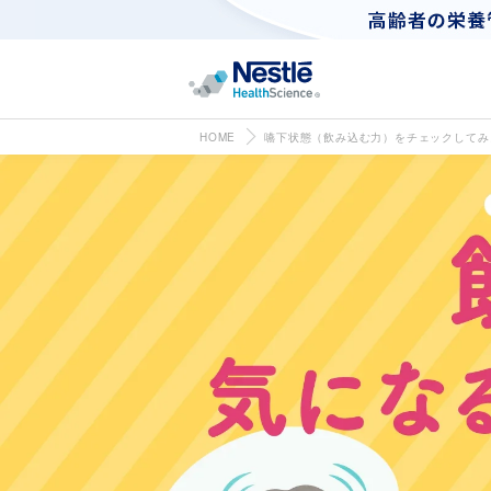
コンテ
ンツに
進む
HOME
嚥下状態（飲み込む力）をチェックしてみ