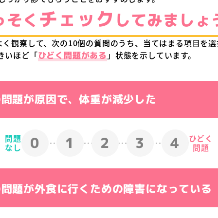
チェック
っそく
してみましょ
よく観察して、次の10個の質問のうち、当てはまる項目を
きいほど「
ひどく問題がある
」状態を示しています。
カル® 100
アイソカル® ゼリ
の問題が原因で、体重が減少した
ンスオンラインショップで購入
ネスレ ヘルスサイエンスオ
問題
ひどく
0
1
2
3
4
なし
問題
楽天市場で購入
amazonで購入
の問題が外食に行くための障害になっている
au Pay
Yahoo!