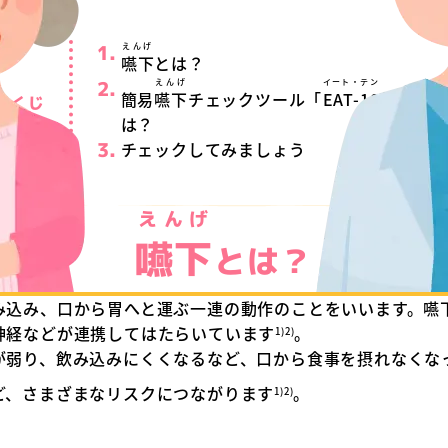
えんげ
嚥下
とは？
えんげ
イート・テン
簡易
嚥下
チェックツール「
EAT-10
」と
もくじ
は？
チェックしてみましょう
えんげ
嚥下
とは？
み込み、口から胃へと運ぶ一連の動作のことをいいます。嚥
神経などが連携してはたらいています
。
1)
2)
が弱り、飲み込みにくくなるなど、口から食事を摂れなくな
ど、さまざまなリスクにつながります
。
1)
2)