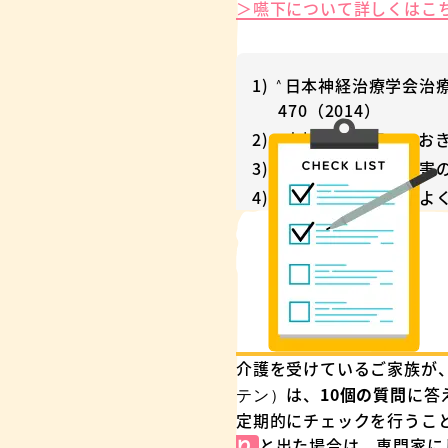
＞嚥下について詳しくはこ
日本神経治療学会治療
^
470（2014）
中村育子、知っておき
^
藤島一郎、嚥下障害の
^
栢下淳、イチからよく
^
介護を受けているご家族が、
は、
10個の質問
に答
テン）
定期的にチェックを行うこ
と出た場合は、専門家に
り