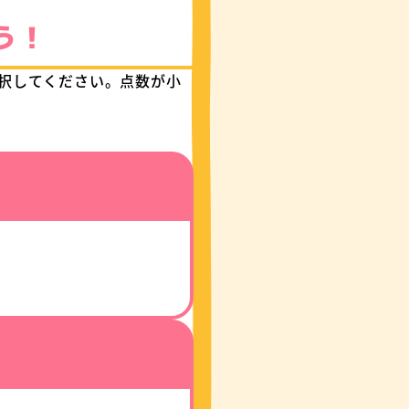
う！
選択してください。点数が小
ー ハイカロリー
ンラインショップで購入
楽天市場で購入
au Pay