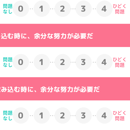
マーケットで購入
ショッピングで購入
問題
ひどく
0
1
2
3
4
なし
問題
み込む時に、余分な努力が必要だ
問題
ひどく
0
1
2
3
4
なし
問題
飲み込む時に、余分な努力が必要だ
リー もっとハイカロリー
アイソカル® ゼリー
問題
ひどく
0
1
2
3
4
なし
問題
ンスオンラインショップで購入
ネスレ ヘルスサイエンスオ