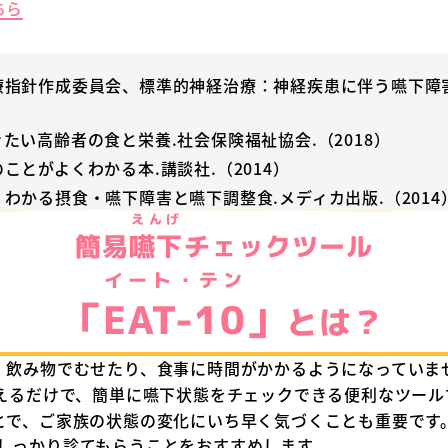
ちら
指針作成委員会、標準的神経治療：神経疾患に伴う嚥下障害.神経
たい高齢者の食と栄養.社会保険福祉協会.（2018）
ことがよくわかる本.講談社.（2014）
わかる摂食・嚥下障害と嚥下調整食.メディカ出版.（2014
えんげ
簡易
嚥下
チェックツール
イート・テン
「
EAT-10
」
とは？
飲み物でむせたり、食事に時間がかかるようになっていません
えるだけで、簡単に嚥下状態をチェックできる便利なツール
とで、ご家族の状態の変化にいち早く気づくことも重要です
しっかり診てもらうことをおすすめします。