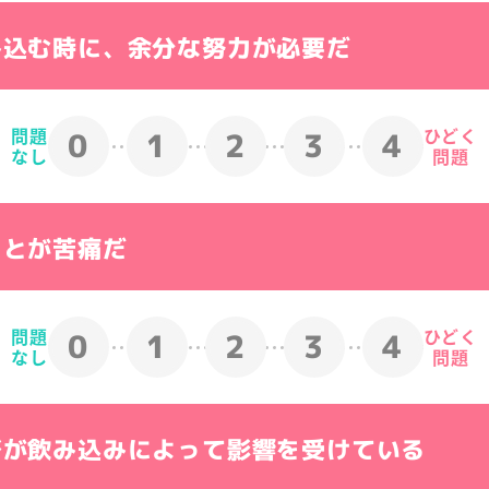
み込む時に、余分な努力が必要だ
楽天市場で購入
amazonで購入
問題
ひどく
0
1
2
3
4
なし
問題
au Pay
Yahoo!
マーケットで購入
ショッピングで購入
ことが苦痛だ
問題
ひどく
0
1
2
3
4
なし
問題
びが飲み込みによって影響を受けている