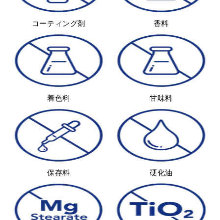
コーティング剤
香料
着色料
甘味料
保存料
硬化油