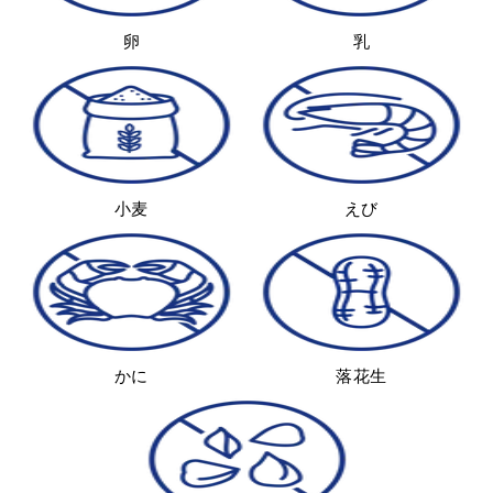
卵
乳
小麦
えび
かに
落花生